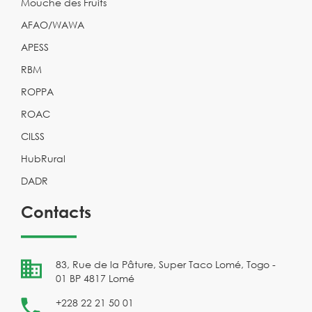
Mouche des Fruits
AFAO/WAWA
APESS
RBM
ROPPA
ROAC
CILSS
HubRural
DADR
Contacts
83, Rue de la Pâture, Super Taco Lomé, Togo -
01 BP 4817 Lomé
+228 22 21 50 01