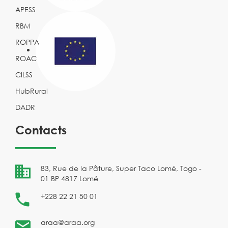
APESS
RBM
ROPPA
ROAC
CILSS
HubRural
DADR
Contacts
83, Rue de la Pâture, Super Taco Lomé, Togo -
01 BP 4817 Lomé
+228 22 21 50 01
araa@araa.org