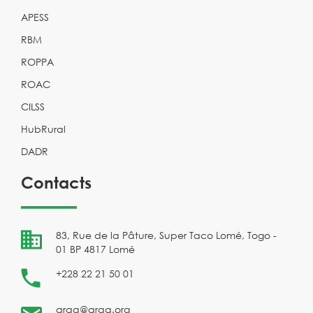
APESS
RBM
ROPPA
ROAC
CILSS
HubRural
DADR
Contacts
83, Rue de la Pâture, Super Taco Lomé, Togo -
01 BP 4817 Lomé
+228 22 21 50 01
araa@araa.org