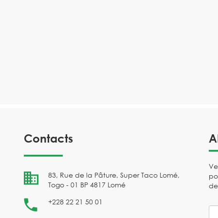
Contacts
A
Ve
83, Rue de la Pâture, Super Taco Lomé,
po
Togo - 01 BP 4817 Lomé
de
+228 22 21 50 01