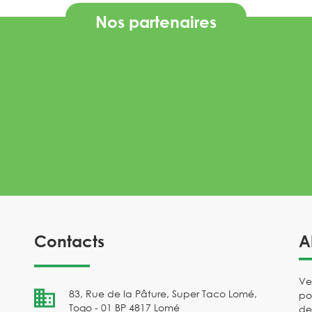
Nos partenaires
Contacts
A
Ve
83, Rue de la Pâture, Super Taco Lomé,
po
Togo - 01 BP 4817 Lomé
de